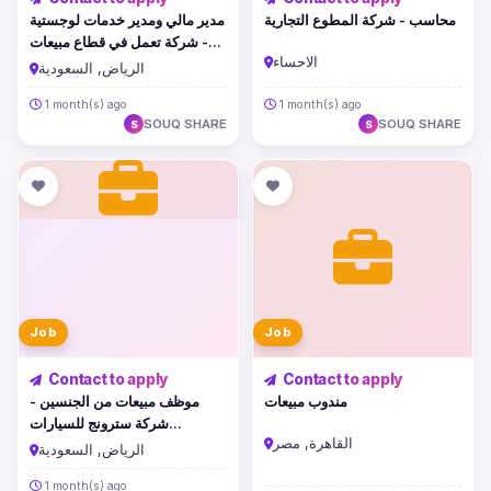
محاسب - شركة المطوع التجارية
مدير مالي ومدير خدمات لوجستية
- شركة تعمل في قطاع مبيعات
الاحساء
التجزئة والخدمات اللوجستية
الرياض, السعودية
1 month(s) ago
1 month(s) ago
SOUQ SHARE
SOUQ SHARE
S
S
Job
Job
Contact to apply
Contact to apply
مندوب مبيعات
موظف مبيعات من الجنسين -
شركة سترونج للسيارات
القاهرة, مصر
بالسعودية
الرياض, السعودية
1 month(s) ago