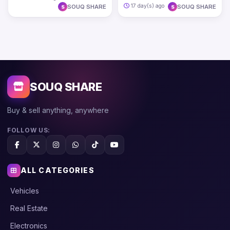
17 day(s) ago
SOUQ SHARE
SOUQ SHARE
S
S
SOUQ SHARE
Buy & sell anything, anywhere
FOLLOW US:
ALL CATEGORIES
Vehicles
Real Estate
Electronics