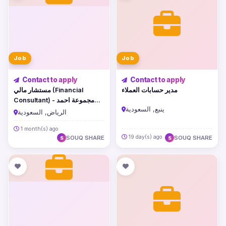
Job
Job
Contact to apply
Contact to apply
مدير حسابات العملاء
مستشار مالي (Financial
Consultant) - مجموعة احمد
ينبع, السعودية
المحيسني القابضة
الرياض, السعودية
1 month(s) ago
19 day(s) ago
SOUQ SHARE
SOUQ SHARE
S
S