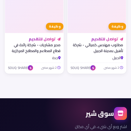
وظيفة
وظيفة
تواصل للتقديم
تواصل للتقديم
مطلوب مهندس كميائي - شركة
مدير مشتريات - شركة رائدة في
تأهيل بمدينة الجبيل
قطاع المطاعم والمطابخ المركزية
بجدة
الجبيل
جدة
2 شهر مضى
SOUQ SHARE
2 شهر مضى
SOUQ SHARE
S
S
سوق شير
اشترِ وبع أي شيء، في أي مكان