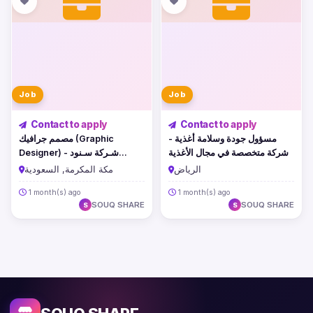
Job
Job
Contact to apply
Contact to apply
مسؤول جودة وسلامة أغذية -
مصمم جرافيك (Graphic
شركة متخصصة في مجال الأغذية
Designer) - شـركة سـنود
الفندقية بالسعودية
الرياض
مكة المكرمة, السعودية
1 month(s) ago
1 month(s) ago
SOUQ SHARE
SOUQ SHARE
S
S