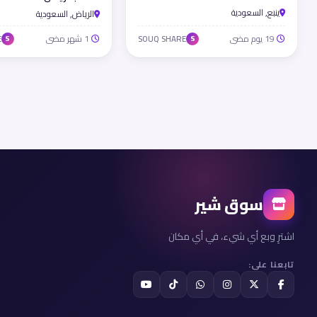
ينبع, السعودية
الرياض, السعودية
19 يوم مضى
1 شهر مضى
E
SOUQ SHARE
S
S
سوق شير
اشترِ وبع أي شيء، في أي مكان
تابعنا على: