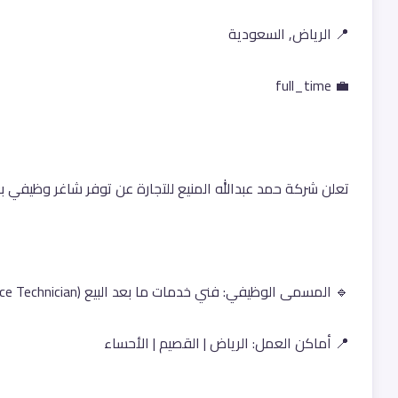
📍 الرياض, السعودية
💼 full_time
تعلن شركة حمد عبدالله المنيع للتجارة عن توفر شاغر وظيفي بع
🔹 المسمى الوظيفي: فني خدمات ما بعد البيع (After Sales Service Technician) – أجهزة الحاسب والجوال
📍 أماكن العمل: الرياض | القصيم | الأحساء