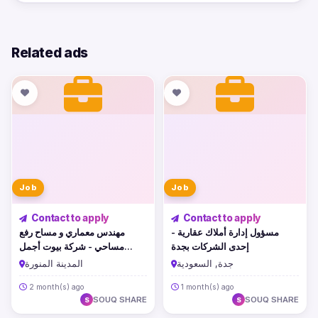
Related ads
Job
Job
Contact to apply
Contact to apply
مسؤول إدارة أملاك عقارية -
مهندس معماري و مساح رفع
إحدى الشركات بجدة
مساحي - شركة بيوت أجمل
بالمدينة المنورة
جدة, السعودية
المدينة المنورة
2 month(s) ago
1 month(s) ago
SOUQ SHARE
SOUQ SHARE
S
S