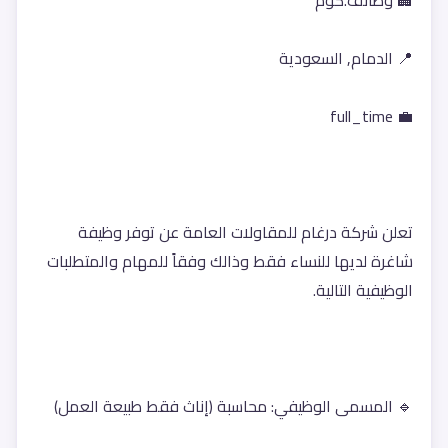
🏢 وظائف.كوم
📍 الدمام, السعودية
💼 full_time
تعلن شركة درغام للمقاولات العامة عن توفر وظيفة 
شاغرة لديها للنساء فقط وذالك وفقاً للمهام والمتطلبات 
الوظيفية التالية.
🔹 المسمى الوظيفي: محاسبة (إناث فقط طبيعة العمل)