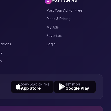
POST AN AD
Post Your Ad For Free
Plans & Pricing
My Ads
Favorites
ditions
Login
cy
cy
DOWNLOAD ON THE
GET IT ON
App Store
Google Play