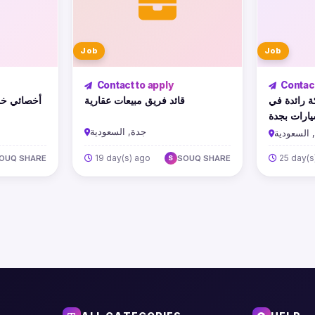
Job
Job
Contact to apply
Contact
 رائدة في
قائد فريق مبيعات عقارية
أخصائي خد
يارات بجدة
جدة, السعودية
 السعودية
19 day(s) ago
25 day(s
OUQ SHARE
SOUQ SHARE
S