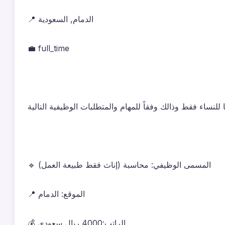
📍 الدمام, السعودية
💼 full_time
🔹 المسمى الوظيفي: محاسبة (إناث فقط طبيعة العمل)
📍 الموقع: الدمام
💰 الراتب:4000 ريال سعودي