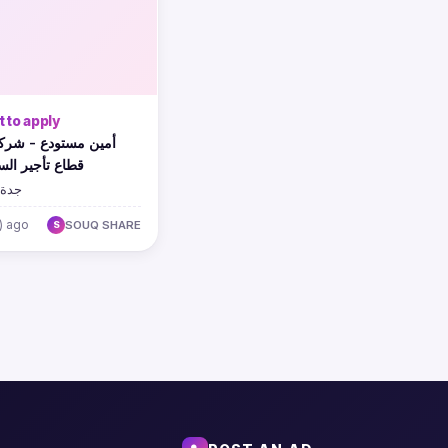
 to apply
أمين مستودع - شركة
قطاع تأجير الس
جدة,
) ago
SOUQ SHARE
S