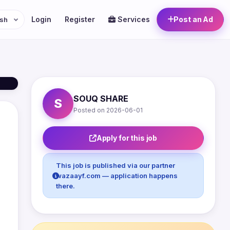
Login
Register
Services
Post an Ad
SOUQ SHARE
S
Posted on 2026-06-01
Apply for this job
This job is published via our partner
wazaayf.com — application happens
there.