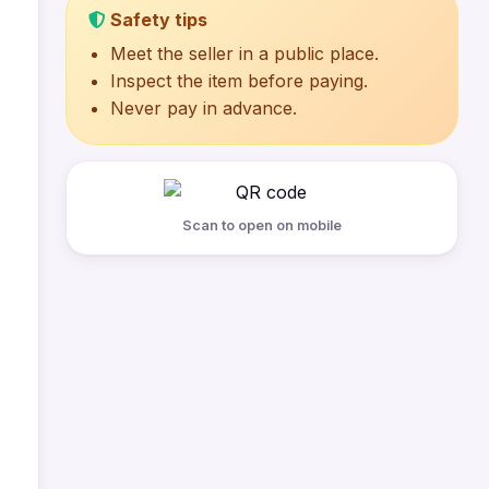
Safety tips
Meet the seller in a public place.
Inspect the item before paying.
Never pay in advance.
Scan to open on mobile