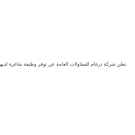
تعلن شركة درغام للمقاولات العامة عن توفر وظيفة شاغرة لديها للنساء فقط وذالك وفقاً للمهام والمتطلبات الوظيفية التالية.