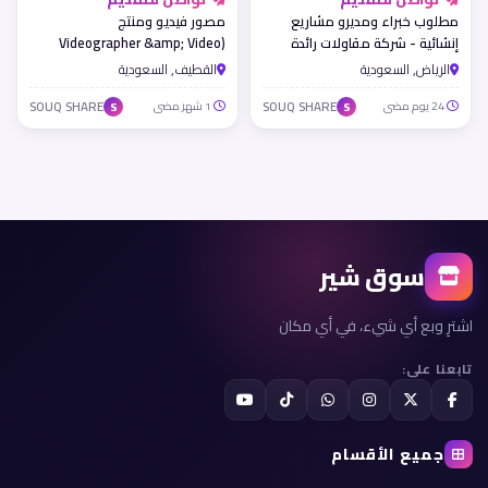
مطلوب خبراء ومديرو مشاريع
مصور فيديو ومنتج
إنشائية - شركة مقاولات رائدة
(Videographer &amp; Video
بالرياض
Editor) - شركة جنان فدك للتطوير
الرياض, السعودية
القطيف, السعودية
والاستثمار العقاري
24 يوم مضى
SOUQ SHARE
1 شهر مضى
SOUQ SHARE
S
S
سوق شير
اشترِ وبع أي شيء، في أي مكان
تابعنا على:
جميع الأقسام