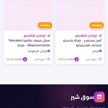
وظيفة
وظيفة
تواصل للتقديم
تواصل للتقديم
أمين مستودع - شركة بلاسكو
ممثل مبيعات هاتفية (Telesales
للصناعات البلاستيكية
Representative) - شركة
Calibration &amp; CAPA
الرياض
الرياض, السعودية
Laboratories
1 شهر مضى
SOUQ SHARE
1 شهر مضى
SOUQ SHARE
S
S
سوق شير
اشترِ وبع أي شيء، في أي مكان