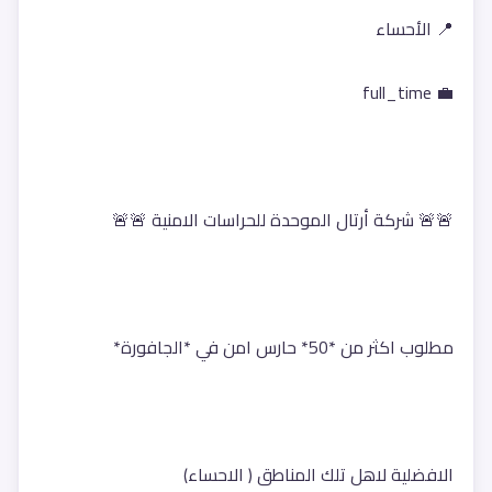
📍 الأحساء
💼 full_time
🚨🚨 شركة أرتال الموحدة للحراسات الامنية 🚨🚨
مطلوب اكثر من *50* حارس امن في *الجافورة* 
الافضلية لاهل تلك المناطق ( الاحساء)