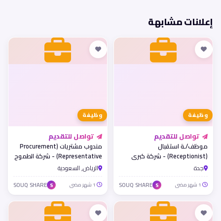
إعلانات مشابهة
وظيفة
وظيفة
تواصل للتقديم
تواصل للتقديم
موظف/ـة استقبال
مندوب مشتريات (Procurement
(Receptionist) - شركة كبرى
Representative) - شركة الطموح
بجدة
العالية
جدة
الرياض, السعودية
1 شهر مضى
SOUQ SHARE
1 شهر مضى
SOUQ SHARE
S
S