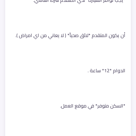
*يجب توافر السيارة* لدي المتقدم شرط اساسي.
أن يكون المتقدم *لائق صحياً* ( لا يعاني من اي امراض ).
الدوام *12* ساعة .
*السكن متوفر* في موقع العمل.