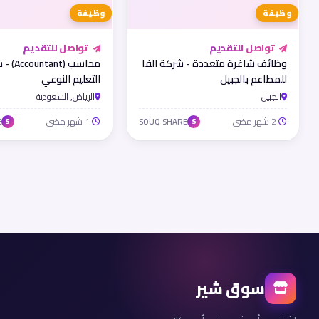
وظيفة
وظيفة
تواصل للتقديم
تواصل للتقديم
وظائف شاغرة متعددة - شركة الفا
محاسب (tant
للمطاعم بالجبيل
التعليم النوعي
الجبيل
الرياض, السعودية
2 شهر مضى
1 شهر مضى
E
SOUQ SHARE
S
S
سوق شير