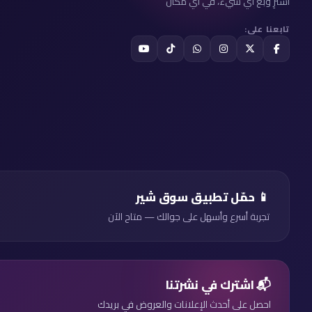
اشترِ وبع أي شيء، في أي مكان
تابعنا على:
📱 حمّل تطبيق سوق شير
تجربة أسرع وأسهل على جوالك — متاح الآن
📬 اشترك في نشرتنا
احصل على أحدث الإعلانات والعروض في بريدك