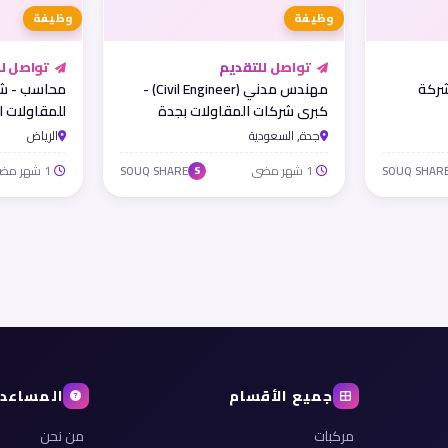
وظيفة
وظيفة
تواصل للتقديم
تواصل لل
Accoun) - شركة
مهندس مدني (Civil Engineer) -
محاسب - شر
كبرى شركات المقاولات بجدة
للمقاولات 
جدة, السعودية
الرياض
1 شهر مضى
1 شهر مضى
SOUQ SHARE
SOUQ SHAR
S
جميع الأقسام
المساعد
مركبات
من نحن