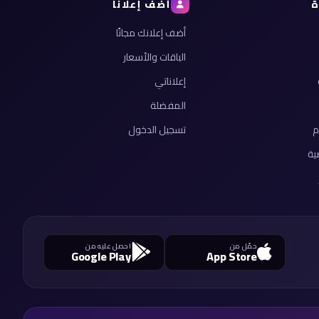
ة
أضف إعلانًا
أضف إعلانك مجانًا
الباقات والأسعار
إعلاناتي
المفضلة
م
تسجيل الدخول
ية
حمّل من
احصل عليه من
Google Play
App Store