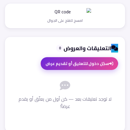
امسح للفتح على الجوال
التعليقات والعروض
0
سجّل دخول للتعليق أو تقديم عرض
لا توجد تعليقات بعد — كن أول من يعلّق أو يقدم
عرضاً!