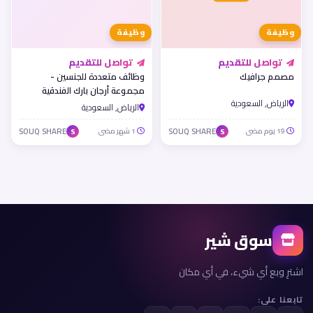
وظيفة
وظيفة
تواصل للتقديم
تواصل للتقديم
مصمم جرافيك
وظائف متعددة للجنسين -
مجموعة أرجان بارك الفندقية
الرياض, السعودية
الرياض, السعودية
19 يوم مضى
SOUQ SHARE
1 شهر مضى
SOUQ SHARE
S
S
سوق شير
اشترِ وبع أي شيء، في أي مكان
تابعنا على: