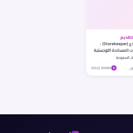
تقديم
أمين مستودع (Storekeeper) -
 المساندة اللوجستية
مة
, السعودية
SOUQ SHARE
S