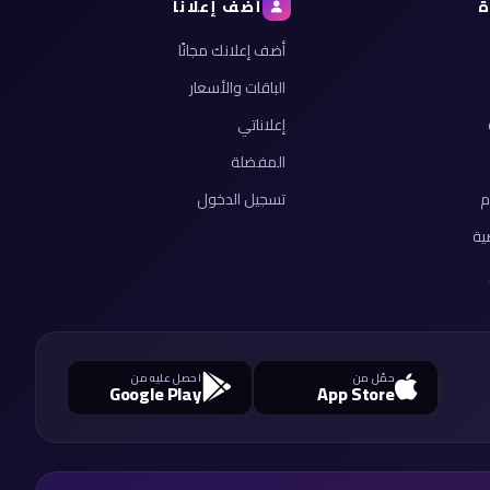
ة
أضف إعلانًا
أضف إعلانك مجانًا
الباقات والأسعار
إعلاناتي
المفضلة
م
تسجيل الدخول
ية
حمّل من
احصل عليه من
Google Play
App Store