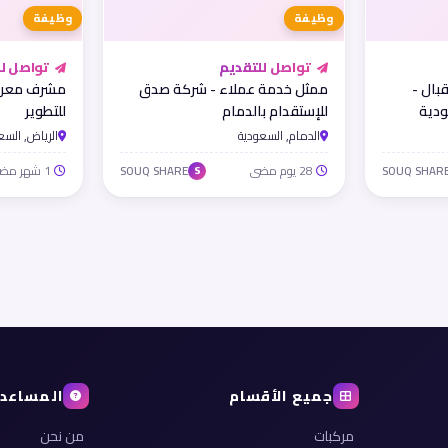
وظيفة
وظيفة
تواصل للتقديم
تواصل لل
بال -
ممثل خدمة عملاء - شركة صدق
مشرف معرض 
ودية
للإستقدام بالدمام
للتطوير
الدمام, السعودية
الرياض, السع
28 يوم مضى
1 شهر مضى
SOUQ SHARE
SOUQ SHAR
S
جميع الأقسام
المساعد
مركبات
من نحن