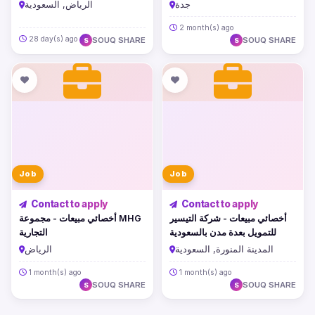
المركزية بجدة
اضطرابات التخاطب والبلع
جدة
الرياض, السعودية
2 month(s) ago
28 day(s) ago
SOUQ SHARE
SOUQ SHARE
S
S
Job
Job
Contact to apply
Contact to apply
أخصائي مبيعات - شركة التيسير
أخصائي مبيعات - مجموعة MHG
للتمويل بعدة مدن بالسعودية
التجارية
المدينة المنورة, السعودية
الرياض
1 month(s) ago
1 month(s) ago
SOUQ SHARE
SOUQ SHARE
S
S