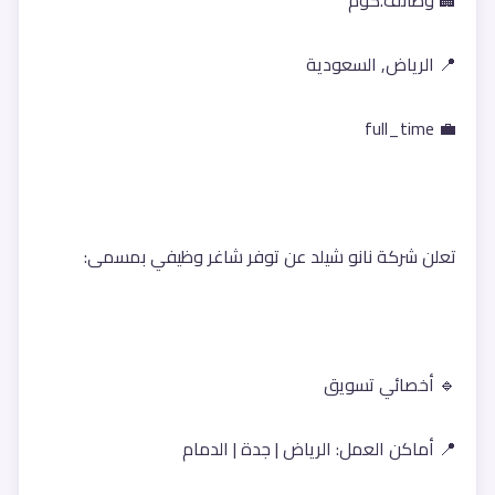
🏢 وظائف.كوم
📍 الرياض, السعودية
💼 full_time
تعلن شركة نانو شيلد عن توفر شاغر وظيفي بمسمى:
🔹 أخصائي تسويق
📍 أماكن العمل: الرياض | جدة | الدمام