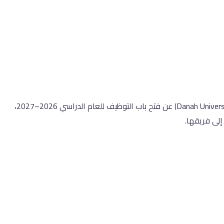
تعلن مدرسة الدانة العالمية في الكويت (Danah Universal School of Kuwait) عن فتح باب التوظيف للعام الدراسي 2026–2027، 
لى فريقها.