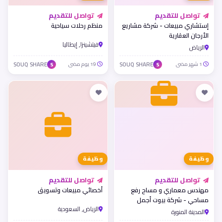
تواصل للتقديم
تواصل للتقديم
إستشاري مبيعات - شركة مشاريع
منظم رحلات سياحية
الأرجان العقارية
فيتشينزا, إيطاليا
الرياض
1 شهر مضى
SOUQ SHARE
19 يوم مضى
SOUQ SHARE
S
S
وظيفة
وظيفة
تواصل للتقديم
تواصل للتقديم
مهندس معماري و مساح رفع
أخصائي مبيعات وتسويق
مساحي - شركة بيوت أجمل
الرياض, السعودية
بالمدينة المنورة
المدينة المنورة