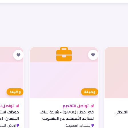
وظيفة
وظيفة
تواصل للتقديم
تواصل لل
لفندقي
فني مختبر (QA/QC) - شركة ساف
موظف استق
لصناعة الأقمشة غير المنسوجة
شركة فندقي
الأحساء, السعودية
الرياض, السع