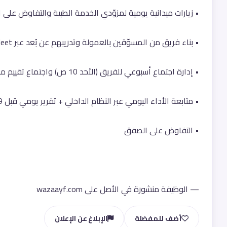
• زيارات ميدانية يومية لمزوّدي الخدمة الطبية والتفاوض على ا
• بناء فريق من المسوّقين بالعمولة وتدريبهم عن بُعد عبر Google Meet.
• إدارة اجتماع أسبوعي للفريق (الأحد 10 ص) واجتماع تقييم مع الإدارة (الخميس).
• متابعة الأداء اليومي عبر النظام الداخلي + تقرير يومي قبل 9 م.
• التفاوض على الصفق
— الوظيفة منشورة في الأصل على wazaayf.com
أضف للمفضلة
الإبلاغ عن الإعلان