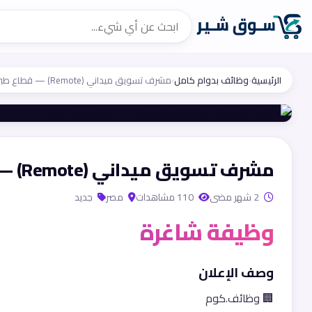
الرئيسية
›
وظائف بدوام كامل
›
مشرف تسويق ميداني (Remote) — قطاع طبي B2B
مشرف تسويق ميداني (Remote) — قطاع طبي B2B
2 شهر مضى
110 مشاهدات
مصر
جديد
وظيفة شاغرة
وصف الإعلان
🏢 وظائف.كوم