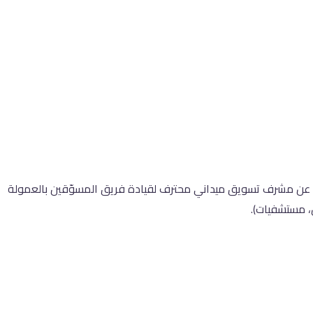
شركة توفر شبكة خصومات طبية مقرها الرئيسي مصر — تبحث عن مشرف تسويق ميداني محترف لقيادة فريق المسوّقين بالعمولة 
، مستشفيات).