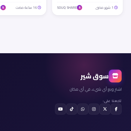
1 شهر مضى
16 ساعة مضت
E
SOUQ SHARE
S
S
سوق شير
اشترِ وبع أي شيء، في أي مكان
تابعنا على: