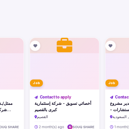
Job
Job
Contact to apply
Contact
مدير مشروع (Project Manag
أخصائي تسويق - شركة إستثمارية
ممثل/) -
- ستشارات
كبرى بالقصيم
شركة
 السعودية
القصيم
2 month(s) ago
1 month(
OUQ SHARE
SOUQ SHARE
S