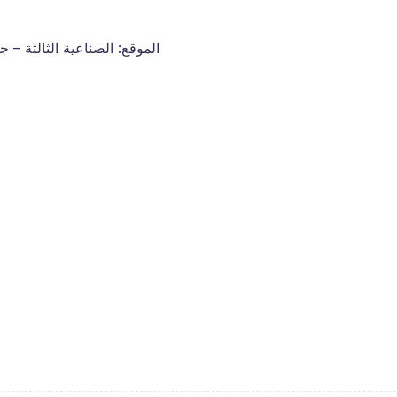
الموقع: الصناعية الثالثة – جنوب جدة (25 دقيقة تقريبًا من الف)