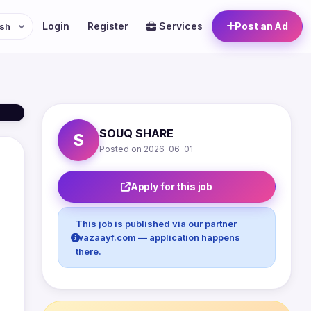
Login
Register
Services
Post an Ad
SOUQ SHARE
S
Posted on 2026-06-01
Apply for this job
This job is published via our partner
wazaayf.com — application happens
there.