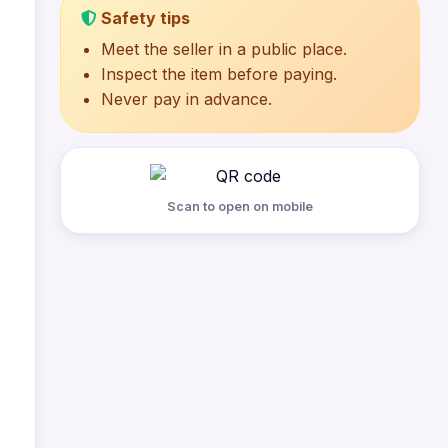
Safety tips
Meet the seller in a public place.
Inspect the item before paying.
Never pay in advance.
Scan to open on mobile