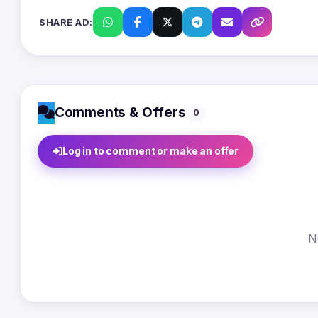
SHARE AD:
Comments & Offers
0
Log in to comment or make an offer
N