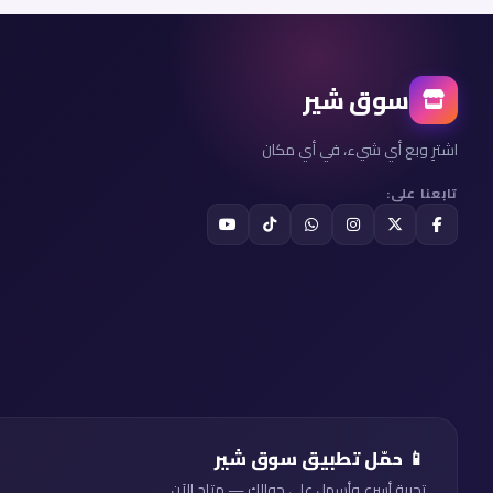
سوق شير
اشترِ وبع أي شيء، في أي مكان
تابعنا على:
📱 حمّل تطبيق سوق شير
تجربة أسرع وأسهل على جوالك — متاح الآن