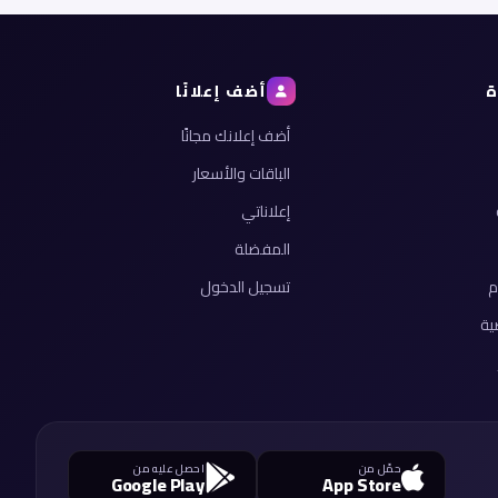
ة
أضف إعلانًا
أضف إعلانك مجانًا
الباقات والأسعار
إعلاناتي
المفضلة
م
تسجيل الدخول
ية
حمّل من
احصل عليه من
Google Play
App Store