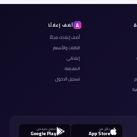
ة
أضف إعلانًا
أضف إعلانك مجانًا
الباقات والأسعار
إعلاناتي
المفضلة
م
تسجيل الدخول
ية
حمّل من
احصل عليه من
Google Play
App Store