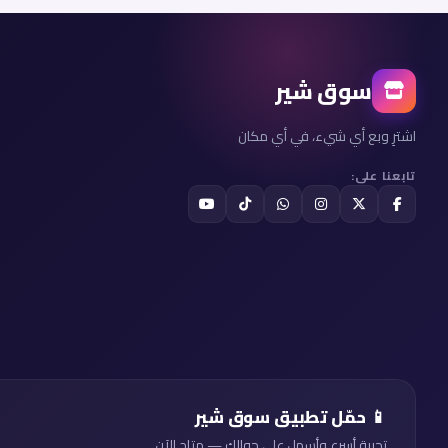
سوق شير
اشترِ وبع أي شيء، في أي مكان
تابعنا على:
📱 حمّل تطبيق سوق شير
تجربة أسرع وأسهل على جوالك — متاح الآن