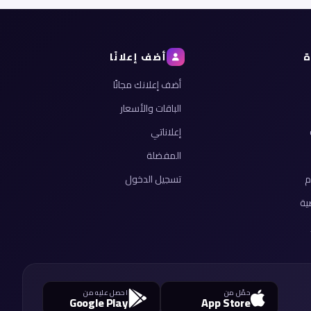
ة
أضف إعلانًا
أضف إعلانك مجانًا
الباقات والأسعار
إعلاناتي
المفضلة
م
تسجيل الدخول
ية
حمّل من
احصل عليه من
Google Play
App Store