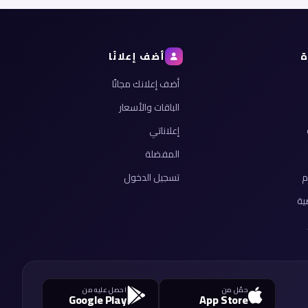
ة
أضف إعلانًا
أضف إعلانك مجانًا
الباقات والأسعار
إعلاناتي
المفضلة
م
تسجيل الدخول
ية
حمّل من
احصل عليه من
Google Play
App Store