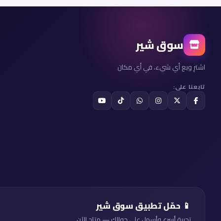
سوق شير
اشترِ وبع أي شيء، في أي مكان
تابعنا على:
📱 حمّل تطبيق سوق شير
تجربة أسرع وأسهل على جوالك — متاح الآن