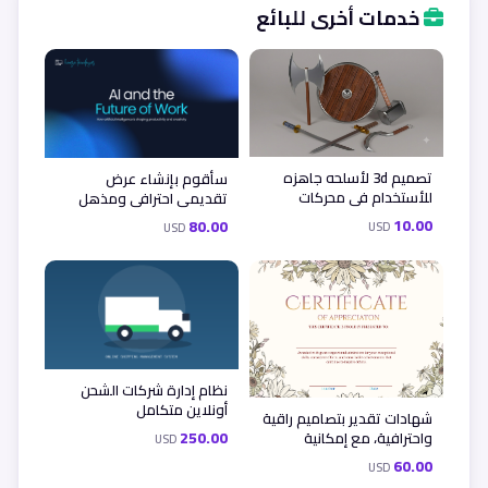
خدمات أخرى للبائع
تصميم 3d لأسلحه جاهزه
سأقوم بإنشاء عرض
للأستخدام في محركات
تقديمي احترافي ومذهل
الالعاب
يعكس إبداعك ورؤيتك الفنية.
10.00
80.00
USD
USD
ستحصل على تصميم عصري
ومنظم بعناية، مع تخطيطات
جذابة، وعناصر بصرية عالية
الجودة، وتفاصيل ملفتة
للنظر تساعد على إيصال
نظام إدارة شركات الشحن
أونلاين متكامل
شهادات تقدير بتصاميم راقية
250.00
واحترافية، مع إمكانية
USD
تخصيص الأسماء والشعارات
60.00
USD
بما يناسب احتياجكم.