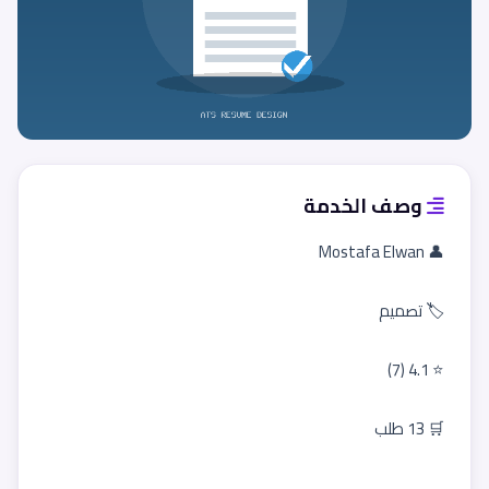
وصف الخدمة
👤 Mostafa Elwan
🏷️ تصميم
⭐ 4.1 (7)
🛒 13 طلب