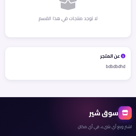
لا توجد منتجات في هذا القسم
عن المتجر
bdbdbdhd
سوق شير
اشترِ وبع أي شيء، في أي مكان