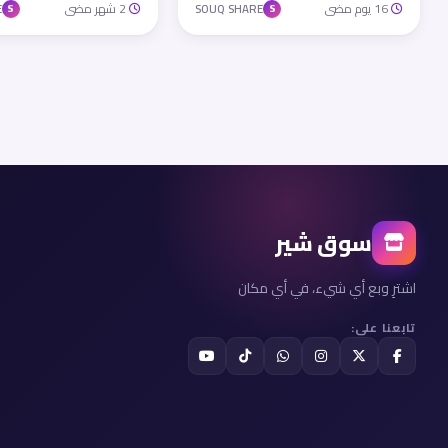
16 يوم مضى
2 شهر مضى
E
SOUQ SHARE
S
S
سوق شير
اشترِ وبع أي شيء، في أي مكان
تابعنا على: