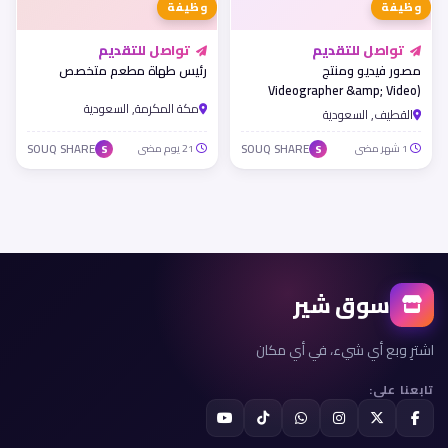
وظيفة
وظيفة
تواصل للتقديم
تواصل للتقديم
مصور فيديو ومنتج
رئيس طهاة مطعم متخصص
(Videographer &amp; Video
مكة المكرمة, السعودية
Editor) - شركة جنان فدك للتطوير
القطيف, السعودية
والاستثمار العقاري
1 شهر مضى
SOUQ SHARE
21 يوم مضى
SOUQ SHARE
S
S
سوق شير
اشترِ وبع أي شيء، في أي مكان
تابعنا على: