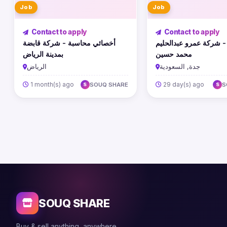
Job
Job
Contact to apply
Contact to apply
 شركة عمرو عبدالحليم
أخصائي محاسبة - شركة قابضة
محمد حسين
بمدينة الرياض
جدة, السعودية
الرياض
1 month(s) ago
29 day(s) ago
SOUQ SHARE
S
S
S
SOUQ SHARE
Buy & sell anything, anywhere