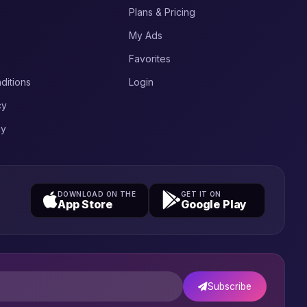
Plans & Pricing
My Ads
Favorites
ditions
Login
cy
cy
DOWNLOAD ON THE
GET IT ON
App Store
Google Play
Subscribe