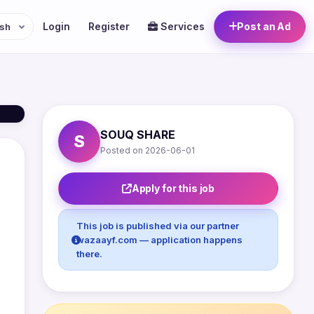
Login
Register
Services
Post an Ad
SOUQ SHARE
S
Posted on 2026-06-01
Apply for this job
This job is published via our partner
wazaayf.com — application happens
there.