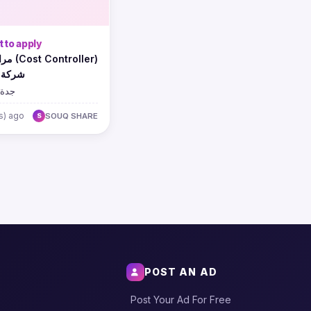
 to apply
roller)
شركة ج
جدة,
s) ago
SOUQ SHARE
S
POST AN AD
Post Your Ad For Free