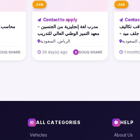
Job
Job
Contact to apply
Contact
مراقب تكاليف (Cost Cont
مدرب لغة إنجليزية من الجنسين -
محاسب -
- لف ميد
معهد التميز الوطني العالي للتدريب
 السعودية
الرياض, السعودية
29 day(s) ago
1 month(
OUQ SHARE
SOUQ SHARE
S
ALL CATEGORIES
HELP
Vehicles
About Us