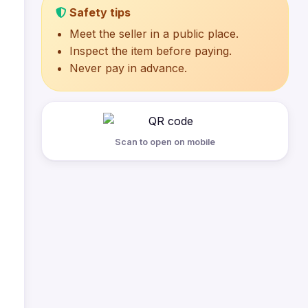
Safety tips
Meet the seller in a public place.
Inspect the item before paying.
Never pay in advance.
Scan to open on mobile