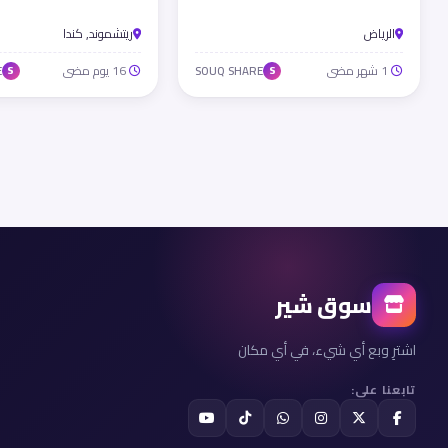
الرياض
ريتشموند, كندا
1 شهر مضى
16 يوم مضى
E
SOUQ SHARE
S
S
سوق شير
اشترِ وبع أي شيء، في أي مكان
تابعنا على: