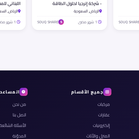
- شركة إنرجيا لحلول الطاقة
اللبناني لل
الخشبية
الرياض, السعودية
الرياض, السع
1 شهر مضى
1 شهر مضى
SOUQ SHARE
SOUQ SHAR
S
جميع الأقسام
المساعد
مركبات
من نحن
عقارات
اتصل بنا
إلكترونيات
الأسئلة الشائعة
المنزل والأثاث
المدوّنة