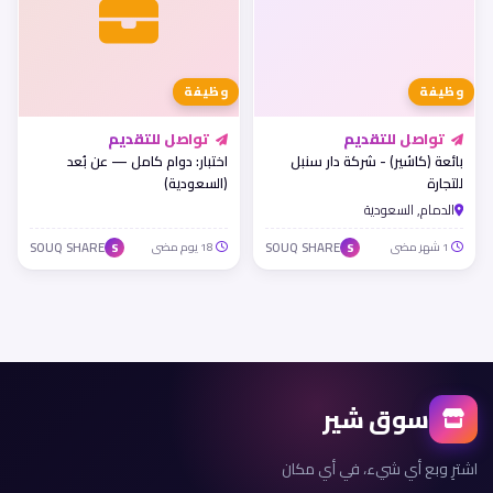
وظيفة
وظيفة
تواصل للتقديم
تواصل للتقديم
بائعة (كاشير) - شركة دار سنبل
اختبار: دوام كامل — عن بُعد
للتجارة
(السعودية)
الدمام, السعودية
1 شهر مضى
SOUQ SHARE
18 يوم مضى
SOUQ SHARE
S
S
سوق شير
اشترِ وبع أي شيء، في أي مكان