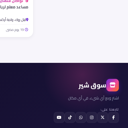
تواصل للتقدي
مساعد معلم لريا
ليتل روك، ولاية أركن
19 يوم مضى
سوق شير
اشترِ وبع أي شيء، في أي مكان
تابعنا على: