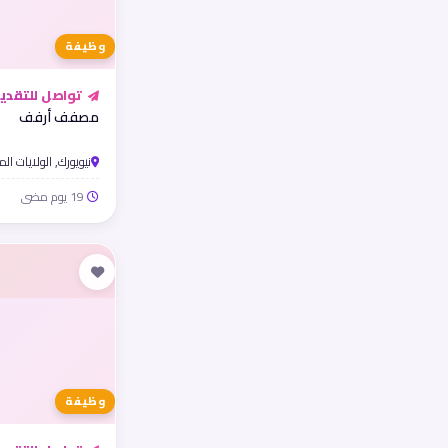
وظيفة
تواصل للتقدي
مصفف أرفف
نيويورك, الولايات ال
19 يوم مضى
وظيفة