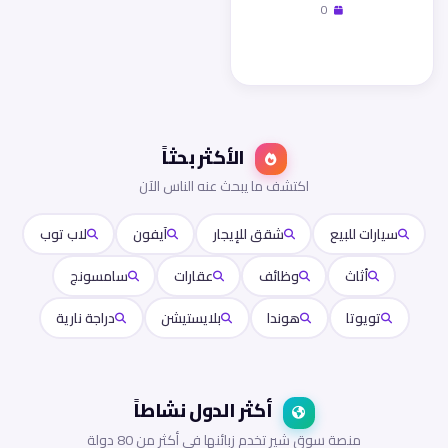
0
زيارة المتجر
الأكثر بحثاً
اكتشف ما يبحث عنه الناس الآن
سيارات للبيع
شقق للإيجار
آيفون
لاب توب
أثاث
وظائف
عقارات
سامسونج
تويوتا
هوندا
بلايستيشن
دراجة نارية
أكثر الدول نشاطاً
منصة سوق شير تخدم زبائنها في أكثر من 80 دولة