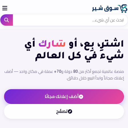
اشترِ، بِع، أو
شارك
أي
شيء في كل العالم
منصة عالمية تجمع أكثر من
80
دولة و
70+
عملة في مكان واحد — أضف
إعلانك مجاناً وابدأ البيع خلال دقائق.
أضف إعلانك مجانًا
تصفّح