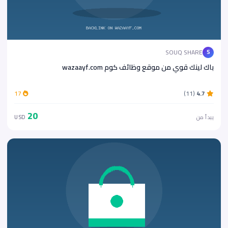
SOUQ SHARE
S
باك لينك قوي من موقع وظائف كوم wazaayf.com
17
(11)
4.7
20
يبدأ من
USD