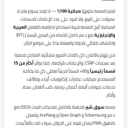
تتميز المنصة بكونها
مجانية 100%
— لا توجد رسوم نشر، لا
عمولات على البيع، ولا قيود على عدد الإعلانات للحسابات
المجانية. تُتيح المنصة تجربة استخدام احترافية باللغتين
العربية
والإنجليزية
مع دعم كامل للاتجاه من اليمين لليسار (RTL)
واكتشاف تلقائي للدولة والعملة بناءً على موقع الزائر.
نحن نهتم بالأمان: كل كلمات المرور مشفّرة، النماذج محمية
ضد هجمات CSRF، والإعلانات مُراجَعة. كما نوفّر
أكثر من 15
قسماً رئيسياً
و60+ قسماً فرعياً تغطي كل ما يحتاجه
المستخدم: مركبات، عقارات، إلكترونيات، أزياء، وظائف،
خدمات، حيوانات أليفة، أعمال، رياضة، كتب، أطفال، صحة،
وأكثر.
منصة
سوق شير
مُحسّنة بالكامل لمحركات البحث (SEO) مع
دعم Schema.org و Open Graph و hreflang، وتعمل
كتطبيق PWA يمكن تثبيته على الجوال. سواء كنت بائعاً يبحث