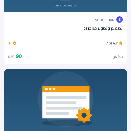
SOUQ SHARE
S
تصميم وتطوير متاجر زد
14
(10)
4.7
90
يبدأ من
USD