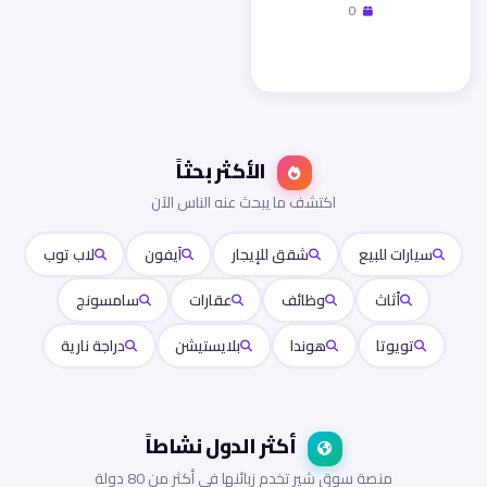
0
زيارة المتجر
الأكثر بحثاً
اكتشف ما يبحث عنه الناس الآن
سيارات للبيع
شقق للإيجار
آيفون
لاب توب
أثاث
وظائف
عقارات
سامسونج
تويوتا
هوندا
بلايستيشن
دراجة نارية
أكثر الدول نشاطاً
منصة سوق شير تخدم زبائنها في أكثر من 80 دولة