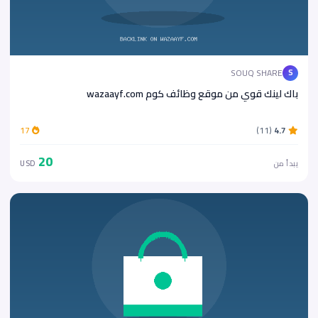
SOUQ SHARE
S
باك لينك قوي من موقع وظائف كوم wazaayf.com
17
(11)
4.7
20
يبدأ من
USD