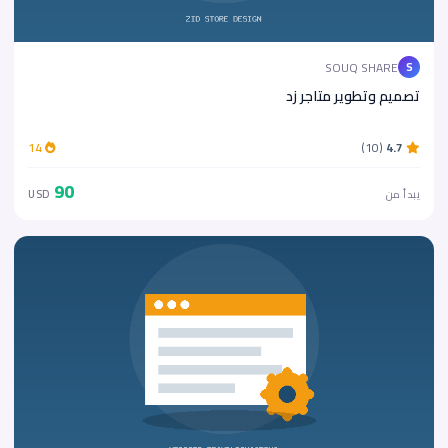
SOUQ SHARE
S
تصميم وتطوير متاجر زد
14
(10)
4.7
90
يبدأ من
USD