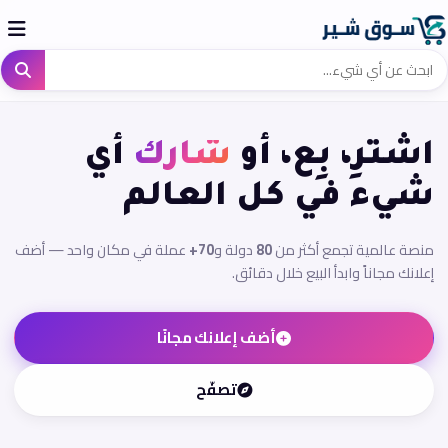
اشترِ، بِع، أو
شارك
أي
شيء في كل العالم
منصة عالمية تجمع أكثر من
80
دولة و
70+
عملة في مكان واحد — أضف
إعلانك مجاناً وابدأ البيع خلال دقائق.
أضف إعلانك مجانًا
تصفّح