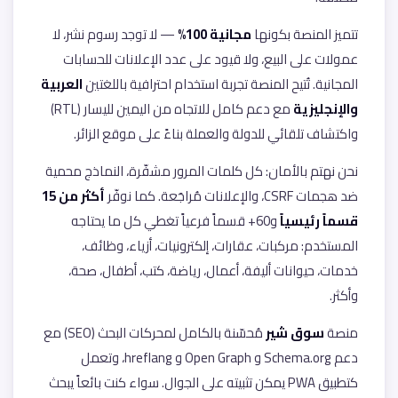
تتميز المنصة بكونها
مجانية 100%
— لا توجد رسوم نشر، لا
عمولات على البيع، ولا قيود على عدد الإعلانات للحسابات
المجانية. تُتيح المنصة تجربة استخدام احترافية باللغتين
العربية
والإنجليزية
مع دعم كامل للاتجاه من اليمين لليسار (RTL)
واكتشاف تلقائي للدولة والعملة بناءً على موقع الزائر.
نحن نهتم بالأمان: كل كلمات المرور مشفّرة، النماذج محمية
ضد هجمات CSRF، والإعلانات مُراجَعة. كما نوفّر
أكثر من 15
قسماً رئيسياً
و60+ قسماً فرعياً تغطي كل ما يحتاجه
المستخدم: مركبات، عقارات، إلكترونيات، أزياء، وظائف،
خدمات، حيوانات أليفة، أعمال، رياضة، كتب، أطفال، صحة،
وأكثر.
منصة
سوق شير
مُحسّنة بالكامل لمحركات البحث (SEO) مع
دعم Schema.org و Open Graph و hreflang، وتعمل
كتطبيق PWA يمكن تثبيته على الجوال. سواء كنت بائعاً يبحث